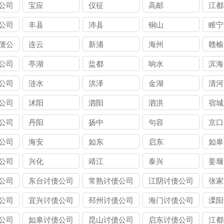
公司
宝应
仪征
高邮
江都
公司
丰县
沛县
铜山
睢宁
债公
连云
新浦
海州
赣榆
公司
亭湖
盐都
响水
滨海
公司
涟水
洪泽
金湖
清河
公司
沭阳
泗阳
泗洪
宿城
公司
丹阳
扬中
句容
京口
公司
海安
如东
启东
如皋
公司
兴化
靖江
泰兴
姜堰
公司
东台讨债公司
常熟讨债公司
江阴讨债公司
张家
司
公司
宜兴讨债公司
邳州讨债公司
海门讨债公司
溧阳
公司
如皋讨债公司
昆山讨债公司
启东讨债公司
江都