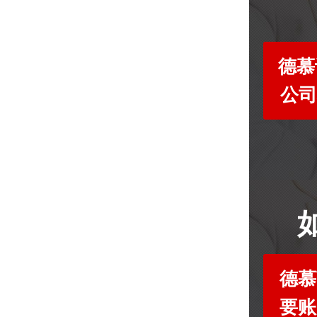
德慕
公司
德慕
要账