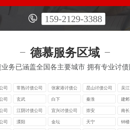
159-2129-3388
德慕服务区域
债业务已涵盖全国各主要城市 拥有专业讨债
公司
常熟讨债公司
张家港讨债公
昆山讨债公司
吴江
司
公司
玄武
白下
秦淮
建邺
公司
江阴讨债公司
宜兴讨债公司
崇安
南长
公司
溧阳
金坛
天宁
钟楼