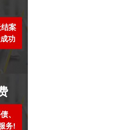
天结案
债成功
费
要债、
服务!